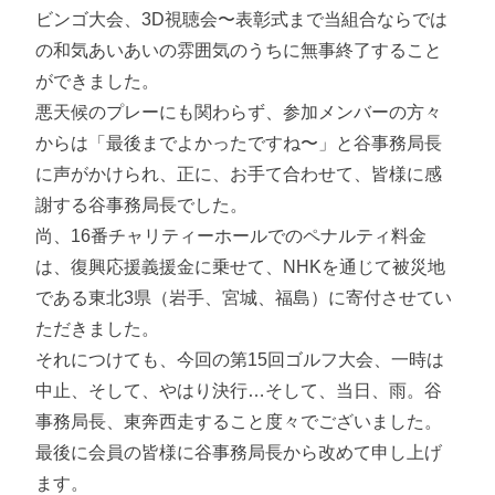
ビンゴ大会、3D視聴会〜表彰式まで当組合ならでは
の和気あいあいの雰囲気のうちに無事終了すること
ができました。
悪天候のプレーにも関わらず、参加メンバーの方々
からは「最後までよかったですね〜」と谷事務局長
に声がかけられ、正に、お手て合わせて、皆様に感
謝する谷事務局長でした。
尚、16番チャリティーホールでのペナルティ料金
は、復興応援義援金に乗せて、NHKを通じて被災地
である東北3県（岩手、宮城、福島）に寄付させてい
ただきました。
それにつけても、今回の第15回ゴルフ大会、一時は
中止、そして、やはり決行…そして、当日、雨。谷
事務局長、東奔西走すること度々でございました。
最後に会員の皆様に谷事務局長から改めて申し上げ
ます。