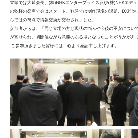
冒頭では大﨑会長、
(
株
)NHK
エンタープライズ及び
(
株
)NHK
エデュ
の乾杯の発声で会はスタート、歓談では制作現場の課題、
DX
推進
らではの視点で情報交換が交わされました。
参加者からは、「同じ立場の方と現状の悩みや今後の不安につい
が寄せられ、初開催ながら意義のある場となったことがうかがえ
ご参加頂きました皆様には、心より感謝申し上げます。