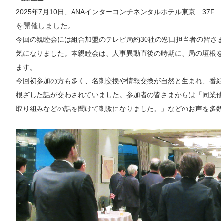
2025
年
7
月
10
日、
ANA
インターコンチネンタルホテル東京
37F
を開催しました。
今回の親睦会には組合加盟のテレビ局約
30
社の窓口担当者の皆さ
気になりました。
本親睦会は、人事異動直後の時期に、局の垣根
ます。
今回初参加の方も多く、名刺交換や情報交換が自然と生まれ、番
根ざした話が交わされていました。参加者の皆さまからは「同業
取り組みなどの話を聞けて刺激になりました。
」などのお声を多