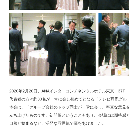
2026
年
2
月
20
日、
ANA
インターコンチネンタルホテル東京
37F
代表者の方々約
30
名が一堂に会し初めてとなる「
テレビ局系グル
本会は、「グループ会社のトップ同士が一堂に会し、率直な意見
立ち上げたものです。初開催ということもあり、会場には期待感
自然と始まるなど、活発な雰囲気で幕をあけました。