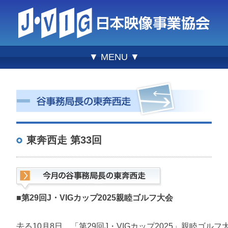
▼ MENU ▼
東奔西走 第33回
■第29回J・VIGカップ2025親睦ゴルフ大会
去る10月8日、「第29回J・VIGカップ2025」親睦ゴ