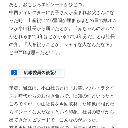
あと、おもしろエピソードがひとつ。
中西ディレクターにお子さんが産まれお父さんにな
った時、出産祝いで6畳間が埋まるほどの量の紙オム
ツが小山社長から届いたとか。「赤ちゃんのオムツ
がとれるまで3年ほどかかるので3年分だ」とは社長
の弁。「人を祝うことが、シャイな人なんだなァ」
と中西Dは思ったという。
筆者、岩立は、小山社長とは「お笑いウルトラクイ
ズ」時代からのお付き合いで、旧知の仲といったと
ころですが、小山社長を今回取材した印象は相変わ
らずシャイな人だなァという印象。社員の取材から
出てきたエピソードで、こんなのがあった。
有る男性社員の結婚披露宴で、社長が挨拶した。そ