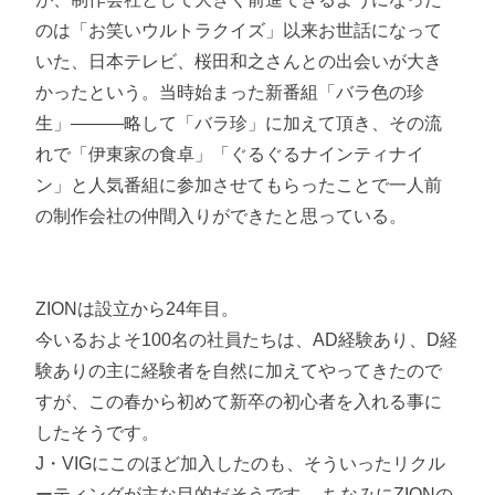
のは「お笑いウルトラクイズ」以来お世話になって
いた、日本テレビ、桜田和之さんとの出会いが大き
かったという。当時始まった新番組「バラ色の珍
生」―――略して「バラ珍」に加えて頂き、その流
れで「伊東家の食卓」「ぐるぐるナインティナイ
ン」と人気番組に参加させてもらったことで一人前
の制作会社の仲間入りができたと思っている。
ZIONは設立から24年目。
今いるおよそ100名の社員たちは、AD経験あり、D経
験ありの主に経験者を自然に加えてやってきたので
すが、この春から初めて新卒の初心者を入れる事に
したそうです。
J・VIGにこのほど加入したのも、そういったリクル
ーティングが主な目的だそうです。 ちなみにZIONの