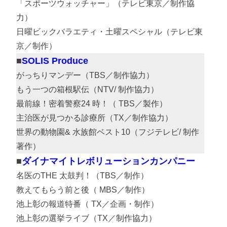
「スポーツウォッチャー」（テレビ東京／制作協
力）
日曜ビックバラエティ・土曜スペシャル（テレビ東
京／制作）
SOLIS Produce
がっちりマンデー（TBS／制作協力）
もう一つの箱根駅伝（NTV/ 制作協力）
最前線！密着警察24 時！（ TBS／製作）
主治医が見つかる診療所（TX／制作協力）
世界の動物園& 水族館ベスト10（フジテレビ/ 制作
著作）
ダイナマイトレボリューションカンパニー
名医のTHE 太鼓判！（TBS／制作）
教えてもらう前と後（ MBS／制作）
池上彰の報道特番（ TX／企画・制作）
池上彰の選挙ライブ（TX／制作協力）