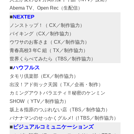
Abema TV、Open Rec（生配信）
NEXTEP
ノンストップ！（ CX／制作協力）
バイキング（CX／制作協力）
ウワサのお客さま（ CX／制作協力）
青春高校3 年C 組（ TX／制作協力）
世界くらべてみたら（TBS／制作協力）
ハウフルス
タモリ倶楽部（EX／制作協力）
出没！アド街ック天国（ TX／企画・制作）
カミングアウトバラエティ !! 秘密のケンミン
SHOW（ YTV／制作協力）
坂上＆指原のつぶれない店（TBS／制作協力）
バナナマンのせっかくグルメ!（! TBS／制作協力）
ビジュアルコミュニケーションズ