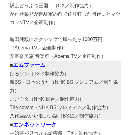
坂上どうぶつ王国 （CX／制作協力）
かたせ梨乃が進駐軍の前で踊り狂った時代…とマツ
コ（NTV／企画制作）
亀田興毅にボクシングで勝ったら1000万円
（Abema TV／企画制作)
安室奈美恵 音楽祭（Abema TV／企画制作）
エムファーム
ひるソン（TX／制作協力）
新BS・日本のうた（NHK BS プレミアム／制作協
力）
ごごウタ（NHK 総合／制作協力）
The covers（NHK BS プレミアム／制作協力）
八代亜紀いい歌いい話（BS11／制作協力）
エンネットワーク
主治医が見つかる診療所（TX／制作協力）