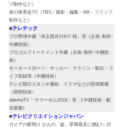
プ制作など）
炎の体育会TV（TBS／撮影・編集・MA・フリップ
制作など）
テレテック
プロ野球中継「埼玉西武ﾗｲｵﾝｽﾞ戦」等（企画･制作･
中継技術）
プロゴルフトーナメント中継（企画･制作･中継技
術）
モータースポーツ・サッカー・マラソン・駅伝・ラ
イブ収録等（中継技術）
テレビ朝日スタジオ番組、ドラマなどの照明業務
（照明技術）
abemaTV「 サマーボム2016」等 ( 中継技術・配
信業務）
テレビクリエイションジャパン
ガイアの夜明け がんの「超」早期発見に挑む!～日