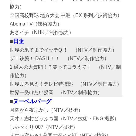
協力）
全国高校野球 地方大会 中継（EX 系列／技術協力）
Abema TV（技術協力）
あさイチ（NHK／制作協力）
日企
世界の果てまでイッテQ ！ （NTV／制作協力）
ザ！鉄腕！ DASH ！！ （NTV／制作協力）
1 億人の大質問！？笑ってコラえて！ （NTV／制
作協力）
世界まる見え！テレビ特捜部 （NTV／制作協力）
世界一受けたい授業 （NTV／制作協力）
ヌーベルバーグ
月曜から夜ふかし（NTV／技術）
天才！志村どうぶつ園（NTV／技術・ENG 撮影）
しゃべくり 007（NTV／技術）
人生が変わる1 分間の深イイ話（NTV／技術）