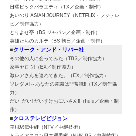
日曜ビックバラエティ（TX／企画・制作）
あいのり ASIAN JOURNEY（NETFLIX・フジテレ
ビ／制作協力）
とりよせ亭（BS ジャパン／企画・制作）
英雄たちのカルテ（BS 朝日／企画・制作）
クリーク・アンド・リバー社
その他の人に会ってみた（TBS／制作協力）
家事ヤロウ!（EX／制作協力）
激レアさんを連れてきた。（EX／制作協力）
ソレダメ!～あなたの常識は非常識!!（TX／制作協
力）
だい! だい! だいすけおにいさん!!（hulu／企画・制
作）
クロステレビビジョン
箱根駅伝中継（NTV／中継技術）
トライアスロン日本選手権（NHK-BS／中継技術）