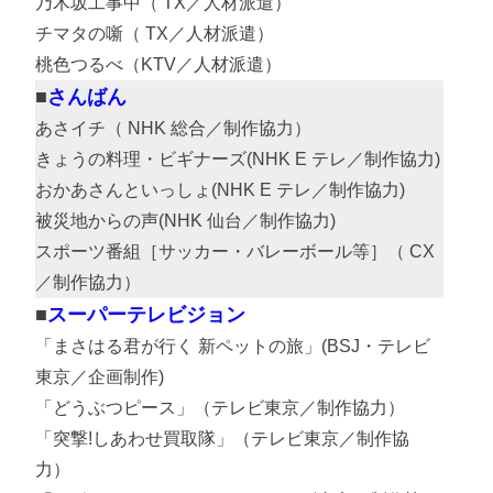
乃木坂工事中（ TX／人材派遣）
チマタの噺（ TX／人材派遣）
桃色つるべ（KTV／人材派遣）
さんばん
あさイチ（ NHK 総合／制作協力）
きょうの料理・ビギナーズ(NHK E テレ／制作協力)
おかあさんといっしょ(NHK E テレ／制作協力)
被災地からの声(NHK 仙台／制作協力)
スポーツ番組［サッカー・バレーボール等］（ CX
／制作協力）
スーパーテレビジョン
「まさはる君が行く 新ペットの旅」(BSJ・テレビ
東京／企画制作)
「どうぶつピース」（テレビ東京／制作協力）
「突撃!しあわせ買取隊」（テレビ東京／制作協
力）