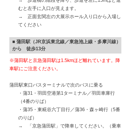
→ 歩道橋の階段を降り、歩道を左に15mほど進
むと左手に入口が見えます。
→ 正面玄関左の大展示ホール入り口から入場し
てください
■ 蒲田駅（JR京浜東北線／東急池上線・多摩川線）
から 徒歩13分
※蒲田駅と京急蒲田駅は1.5kmほど離れています。降
車駅にご注意ください。
蒲田駅東口バスターミナルで次のバスに乗る
・蒲31・羽田空港第1ターミナル／羽田車庫行
（4番のりば）
・蒲35・東糀谷六丁目行／蒲36・森ヶ崎行（5番
のりば）
→ 「京急蒲田駅」で降車してください。（乗車