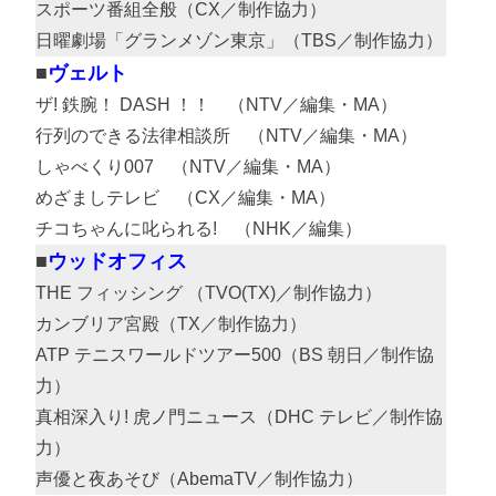
スポーツ番組全般（CX／制作協力）
日曜劇場「グランメゾン東京」（TBS／制作協力）
ヴェルト
ザ! 鉄腕！ DASH ！！ （NTV／編集・MA）
行列のできる法律相談所 （NTV／編集・MA）
しゃべくり007 （NTV／編集・MA）
めざましテレビ （CX／編集・MA）
チコちゃんに叱られる! （NHK／編集）
ウッドオフィス
THE フィッシング （TVO(TX)／制作協力）
カンブリア宮殿（TX／制作協力）
ATP テニスワールドツアー500（BS 朝日／制作協
力）
真相深入り! 虎ノ門ニュース（DHC テレビ／制作協
力）
声優と夜あそび（AbemaTV／制作協力）