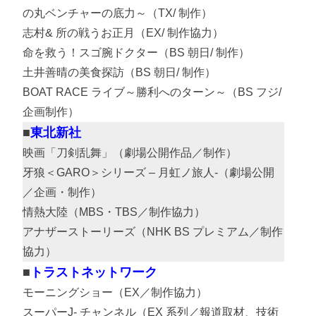
の丸ベンチャーの底力～（TX/ 制作）
志村& 所の戦うお正月（EX/ 制作協力）
命を救う！スゴ腕ドクター（BS 朝日/ 制作）
土井善晴の美食探訪（BS 朝日/ 制作）
BOAT RACE ライブ～勝利へのターン～（BS フジ/
企画制作）
東北新社
映画「刀剣乱舞」（劇場公開作品／制作）
牙狼＜GARO＞シリーズ – 月虹ノ旅人-（劇場公開
／企画・制作）
情熱大陸（MBS・TBS／制作協力）
アナザーストーリーズ（NHK BS プレミアム／制作
協力）
トラストネットワーク
モーニングショー（EX／制作協力）
スーパーJ- チャンネル（EX 系列／報道取材、技術