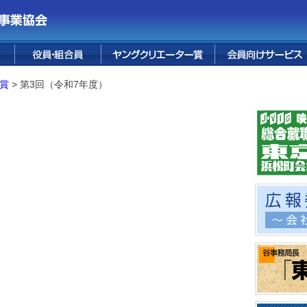
ス
花宅配サービス
婚礼サービス
葬儀サービス
テープ販売
FUJI PREMIUM
フォレスト鳴沢
融資サービス
保険サービス
烏骨鶏卵
四季便り
情報誌
RESORT
賞
>
第3回（令和7年度）