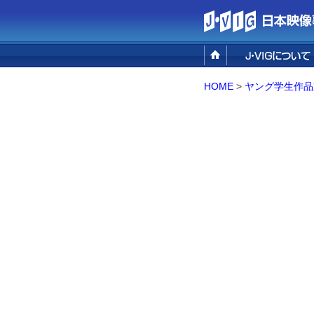
設立の目的
事業概要
組織概要／アクセ
HOME
>
ヤング学生作品