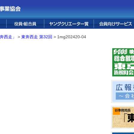
ス
花宅配サービス
婚礼サービス
葬儀サービス
テープ販売
FUJI PREMIUM
フォレスト鳴沢
融資サービス
保険サービス
烏骨鶏卵
四季便り
情報誌
RESORT
奔西走」
>
東奔西走 第32回
>
1mg202420-04