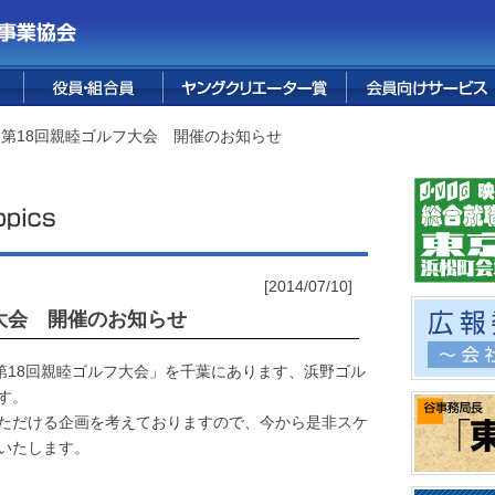
ス
花宅配サービス
婚礼サービス
葬儀サービス
テープ販売
FUJI PREMIUM
フォレスト鳴沢
融資サービス
保険サービス
烏骨鶏卵
四季便り
情報誌
RESORT
 第18回親睦ゴルフ大会 開催のお知らせ
[2014/07/10]
大会 開催のお知らせ
「第18回親睦ゴルフ大会」を千葉にあります、浜野ゴル
す。
ただける企画を考えておりますので、今から是非スケ
いたします。