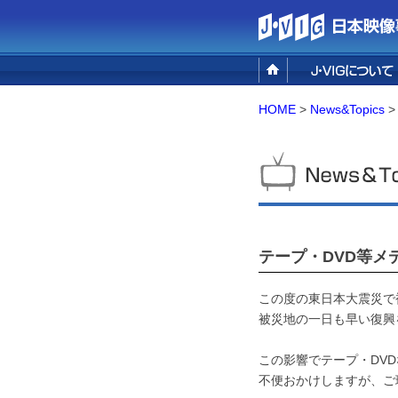
設立の目的
事業概要
組織概要／アクセ
HOME
>
News&Topics
>
テープ・DVD等メ
この度の東日本大震災で
被災地の一日も早い復興
この影響でテープ・DV
不便おかけしますが、ご