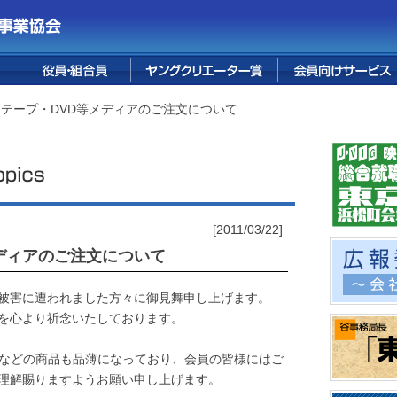
ス
花宅配サービス
婚礼サービス
葬儀サービス
テープ販売
FUJI PREMIUM
フォレスト鳴沢
融資サービス
保険サービス
烏骨鶏卵
四季便り
情報誌
RESORT
 テープ・DVD等メディアのご注文について
[2011/03/22]
ディアのご注文について
被害に遭われました方々に御見舞申し上げます。
を心より祈念いたしております。
Dなどの商品も品薄になっており、会員の皆様にはご
理解賜りますようお願い申し上げます。