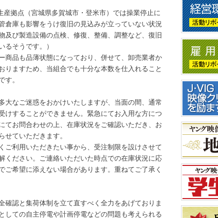
の生産拠点（宮城県多賀城市・登米市）では操業停止に
管倉庫も影響をうけ復旧の見込みが立っていない状況
物及び製造設備の点検、修復、整備、調整など、復旧
いるそうです。）
ー商品も品薄状態になっており、併せて、卸売業者か
おりますため、当組合でも十分な本数を仕入れること
です。
多大なご迷惑をおかけいたしますが、当面の間、通常
受けすることができません。緊急にてお入用な方につ
にてお問合わせの上、在庫状況をご確認いただき、お
らせていただきます。
くご利用いただきたい事から、受注制限を設けさせて
解ください。ご連絡いただいた時点での在庫状況に応
でご希望に添えない場合があります。重ねてご了承く
全確認と集荷体制を立て直すべく全力をあげておりま
としての自主停電や計画停電などの問題も考えられる