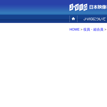
設立の目的
事業概要
組織概要／アクセ
HOME
>
役員・組合員
>