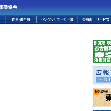
ス
花宅配サービス
婚礼サービス
葬儀サービス
テープ販売
FUJI PREMIUM
フォレスト鳴沢
融資サービス
保険サービス
烏骨鶏卵
四季便り
情報誌
RESORT