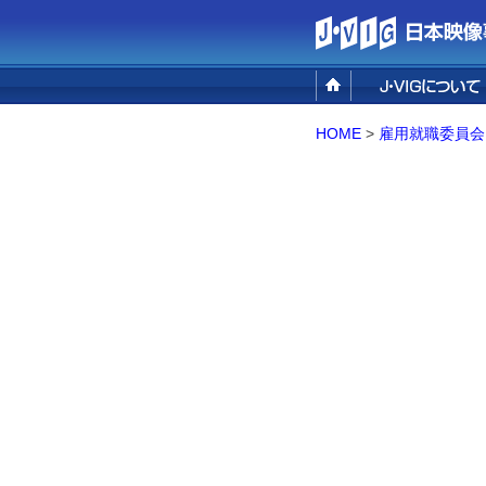
設立の目的
事業概要
組織概要／アクセ
HOME
>
雇用就職委員会