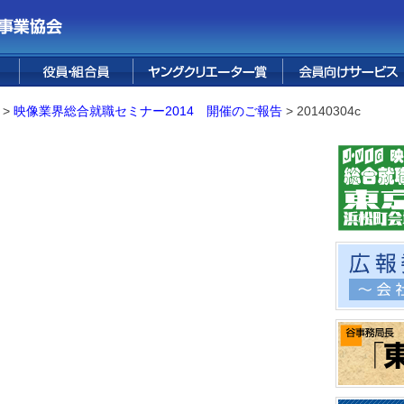
ス
花宅配サービス
婚礼サービス
葬儀サービス
テープ販売
FUJI PREMIUM
フォレスト鳴沢
融資サービス
保険サービス
烏骨鶏卵
四季便り
情報誌
RESORT
>
映像業界総合就職セミナー2014 開催のご報告
>
20140304c