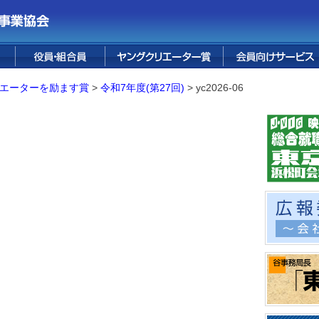
ス
花宅配サービス
婚礼サービス
葬儀サービス
テープ販売
FUJI PREMIUM
フォレスト鳴沢
融資サービス
保険サービス
烏骨鶏卵
四季便り
情報誌
RESORT
エーターを励ます賞
>
令和7年度(第27回)
>
yc2026-06